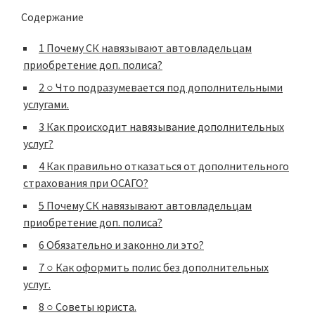
Содержание
1
Почему СК навязывают автовладельцам
приобретение доп. полиса?
2
○ Что подразумевается под дополнительными
услугами.
3
Как происходит навязывание дополнительных
услуг?
4
Как правильно отказаться от дополнительного
страхования при ОСАГО?
5
Почему СК навязывают автовладельцам
приобретение доп. полиса?
6
Обязательно и законно ли это?
7
○ Как оформить полис без дополнительных
услуг.
8
○ Советы юриста.