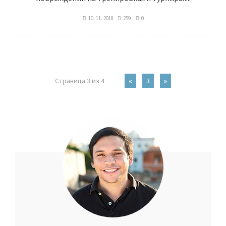
10. 11. 2018
259
0
Страница 3 из 4
«
3
»