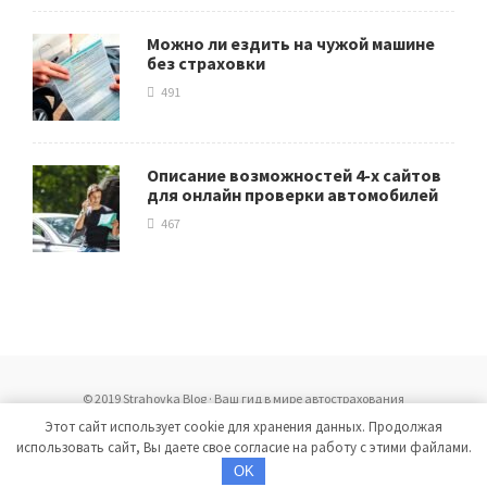
Можно ли ездить на чужой машине
без страховки
491
Описание возможностей 4-х сайтов
для онлайн проверки автомобилей
467
© 2019 Strahovka Blog · Ваш гид в мире автострахования
Копирование материалов без разрешения запрещено
Этот сайт использует cookie для хранения данных. Продолжая
Все материалы носят исключительно ознакомительный характер
использовать сайт, Вы даете свое согласие на работу с этими файлами.
Политика конфиденциальности сайта
OK