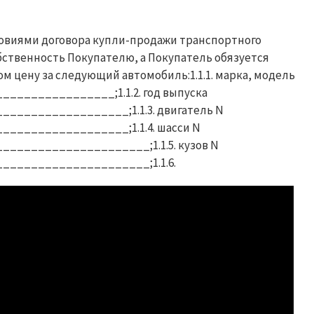
условиями договора купли-продажи транспортного
бственность Покупателю, а Покупатель обязуется
 цену за следующий автомобиль:1.1.1. марка, модель
______________;1.1.2. год выпуска
________________;1.1.3. двигатель N
________________;1.1.4. шасси N
___________________;1.1.5. кузов N
____________________;1.1.6.