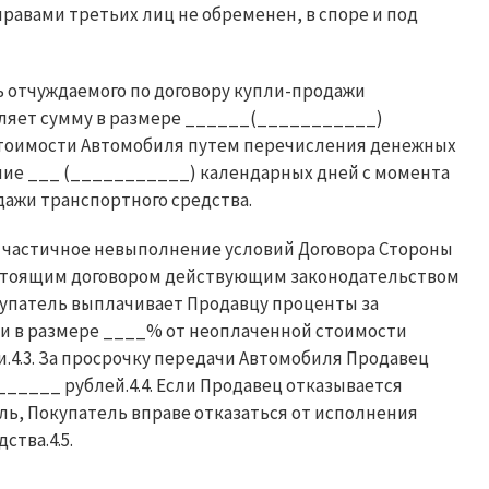
правами третьих лиц не обременен, в споре и под
ть отчуждаемого по договору купли-продажи
вляет сумму в размере ______(___________)
 стоимости Автомобиля путем перечисления денежных
ение ___ (___________) календарных дней с момента
ажи транспортного средства.
ли частичное невыполнение условий Договора Стороны
настоящим договором действующим законодательством
окупатель выплачивает Продавцу проценты за
и в размере ____% от неоплаченной стоимости
.4.3. За просрочку передачи Автомобиля Продавец
_____ рублей.4.4. Если Продавец отказывается
ь, Покупатель вправе отказаться от исполнения
ства.4.5.