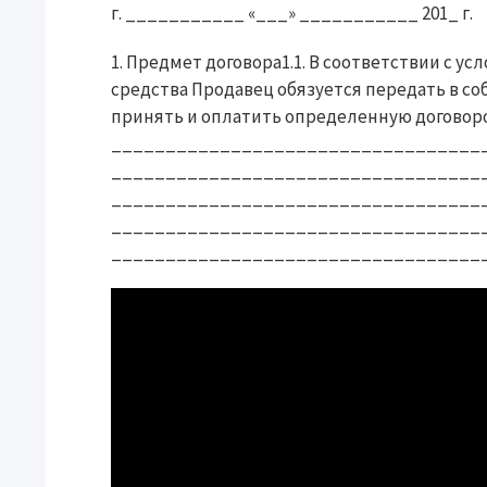
г. ___________ «___» ___________ 201_ г.
1. Предмет договора1.1. В соответствии с 
средства Продавец обязуется передать в со
принять и оплатить определенную договором
_____________________________________
_____________________________________
_____________________________________
_____________________________________
____________________________________