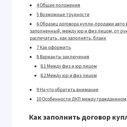
4
Общие положения
5
Возможные трудности
6
Образец договора купли-продажи авто 
заполненный, между юр и физ лицом, от ру
распечатать, как заполнять, бланк
7
Как оформить
8
Варианты заключения
8.1
Между физ и юр лицом
8.2
Между юр и физ лицом
9
На что обратить внимание
10
Особенности ДКП между гражданином 
Как заполнить договор ку