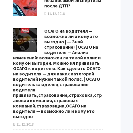
независимой экспертизы
после ДТП?
11. 12. 2018
ОСАГО на водителя —
возможно ли и кому это
выгодно | — Знай
страхование! | ОСАГО на
водителя — Анализ
изменений: возможен ли такой полис и
кому он выгоден. Можно ил привязать
ОСАГО к водителю. Как сделать ОСАГО
на водителя — для каких категорий
водителей нужен такой полис. | ОСАГО
водитель владелец страхование
водителя
привязать,страхование,страховка,стр
аховая компания,страховых
компаний,страховщик,ОСАГО на
водителя — возможно ли и кому это
выгодно
11. 12. 2018