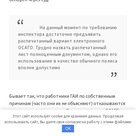
На данный момент по требованию
инспектора достаточно предъявить
распечатанный вариант электронного
ОСАГО. Трудно назвать распечатанный
лист полноценным документом, однако его
использование в качестве обычного полиса
вполне допустимо
Бывает так, что работники ГАИ по собственным
причинам (часто они их не объясняют) отказываются
принимать распечатанный вариант полиса ОСАГО.
Этот сайт использует cookie для хранения данных. Продолжая
Такая бумага на самом деле не является документом. В
использовать сайт, Вы даете свое согласие на работу с этими файлами.
некоторых случаях такие бумаги на самом деле
OK
никакого доверия не вызывают.