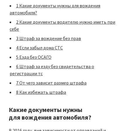
1
Какие документы нужны для вождения
автомобиля?
2
Какие документы водителю нужно иметь при
себе
3
Штраф за вождение без прав
4
Если забыл дома СТС
5
Езда без ОСАГО
6
Штраф за езду без свидетельства о
регистрации тс
7
От чего зависит размер штрафа
8
Как избежать штрафа
Какие документы нужны
для вождения автомобиля?
В 2016 году, вне зависимости от оправданий и