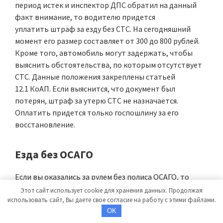
период истек и инспектор ДПС обратил на данный
факт внимание, то водителю придется
уплатить штраф за езду без СТС. На сегодняшний
момент его размер составляет от 300 до 800 рублей.
Кроме того, автомобиль могут задержать, чтобы
выяснить обстоятельства, по которым отсутствует
СТС. Данные положения закреплены статьей
12.1 КоАП. Если выяснится, что документ был
потерян, штраф за утерю СТС не назначается.
Оплатить придется только госпошлину за его
восстановление.
Езда без ОСАГО
Если вы оказались за рулем без полиса ОСАГО, то
здесь уже немного другая ситуация. Раньше за такое
Этот сайт использует cookie для хранения данных. Продолжая
использовать сайт, Вы даете свое согласие на работу с этими файлами.
нарушение могли снять номерные знаки и запретить
OK
управление ТС. Но сейчас это наказание было решено