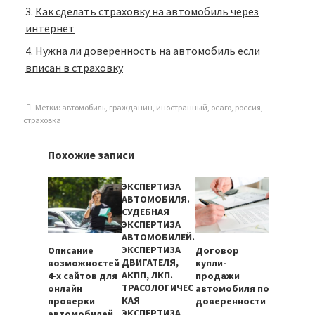
Как сделать страховку на автомобиль через
интернет
Нужна ли доверенность на автомобиль если
вписан в страховку
Метки:
автомобиль
,
гражданин
,
иностранный
,
осаго
,
россия
,
страховка
Похожие записи
ЭКСПЕРТИЗА
АВТОМОБИЛЯ.
СУДЕБНАЯ
ЭКСПЕРТИЗА
АВТОМОБИЛЕЙ.
ЭКСПЕРТИЗА
Описание
Договор
ДВИГАТЕЛЯ,
возможностей
купли-
АКПП, ЛКП.
4-х сайтов для
продажи
ТРАСОЛОГИЧЕС
онлайн
автомобиля по
КАЯ
проверки
доверенности
ЭКСПЕРТИЗА
автомобилей