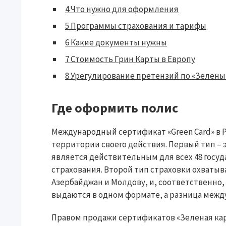
4
Что нужно для оформления
5
Программы страхования и тарифы
6
Какие документы нужны
7
Стоимость Грин Карты в Европу
8
Урегулирование претензий по «Зелены
Где оформить полис
Международный сертификат «Green Card» в Р
территории своего действия. Первый тип – 
является действительным для всех 48 госу
страхования. Второй тип страховки охватыв
Азербайджан и Молдову, и, соответственно,
выдаются в одном формате, а разница межд
Правом продажи сертификатов «Зеленая кар