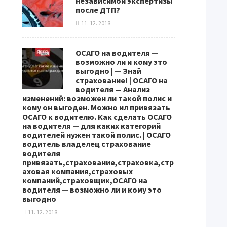
независимой экспертизы
после ДТП?
11. 12. 2018
ОСАГО на водителя —
возможно ли и кому это
выгодно | — Знай
страхование! | ОСАГО на
водителя — Анализ
изменений: возможен ли такой полис и
кому он выгоден. Можно ил привязать
ОСАГО к водителю. Как сделать ОСАГО
на водителя — для каких категорий
водителей нужен такой полис. | ОСАГО
водитель владелец страхование
водителя
привязать,страхование,страховка,стр
аховая компания,страховых
компаний,страховщик,ОСАГО на
водителя — возможно ли и кому это
выгодно
11. 12. 2018