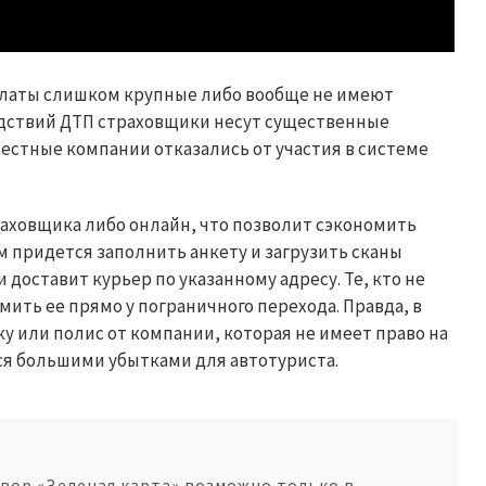
латы слишком крупные либо вообще не имеют
ледствий ДТП страховщики несут существенные
естные компании отказались от участия в системе
аховщика либо онлайн, что позволит сэкономить
ам придется заполнить анкету и загрузить сканы
 доставит курьер по указанному адресу. Те, кто не
мить ее прямо у пограничного перехода. Правда, в
у или полис от компании, которая не имеет право на
тся большими убытками для автотуриста.
вор «Зеленая карта» возможно только в