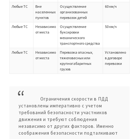
Любые ТС
Вне
Осуществление
60 км/ч
населенных
организованных
пунктов
перевозок детей
Любые ТС
Независимо
Осуществление
50 км/ч
от места
буксировки
механического
транспортного средства
Любые ТС
Независимо
Перевозка опасных,
Установлено
от места
тяжеловесных или
в договоре
крупногабаритных
перевозки
грузов
Ограничения скорости в ПДД
установлены императивно с учетом
требований безопасности участников
движения и требуют соблюдения
независимо от других факторов. Именно
соображения безопасности подталкивают