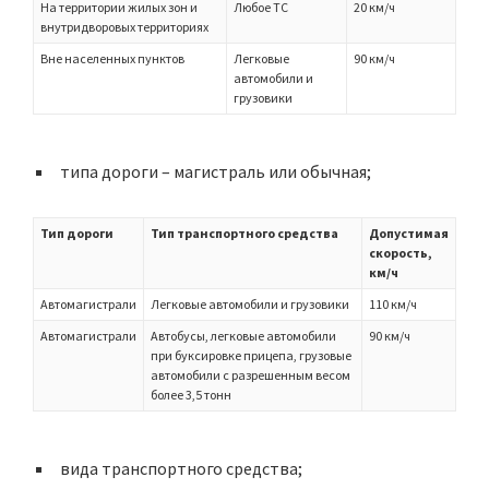
На территории жилых зон и
Любое ТС
20 км/ч
внутридворовых территориях
Вне населенных пунктов
Легковые
90 км/ч
автомобили и
грузовики
типа дороги – магистраль или обычная;
Тип дороги
Тип транспортного средства
Допустимая
скорость,
км/ч
Автомагистрали
Легковые автомобили и грузовики
110 км/ч
Автомагистрали
Автобусы, легковые автомобили
90 км/ч
при буксировке прицепа, грузовые
автомобили с разрешенным весом
более 3,5 тонн
вида транспортного средства;