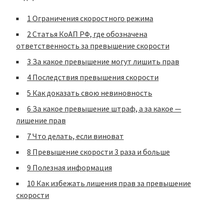
1
Ограничения скоростного режима
2
Статья КоАП РФ, где обозначена
ответственность за превышение скорости
3
За какое превышение могут лишить прав
4
Последствия превышения скорости
5
Как доказать свою невиновность
6
За какое превышение штраф, а за какое —
лишение прав
7
Что делать, если виноват
8
Превышение скорости 3 раза и больше
9
Полезная информация
10
Как избежать лишения прав за превышение
скорости