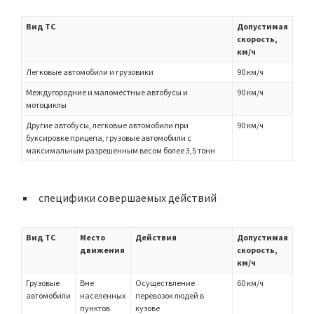
Вид ТС
Допустимая
скорость,
км/ч
Легковые автомобили и грузовики
90 км/ч
Междугородние и маломестные автобусы и
90 км/ч
мотоциклы
Другие автобусы, легковые автомобили при
90 км/ч
буксировке прицепа, грузовые автомобили с
максимальным разрешенным весом более 3,5 тонн
специфики совершаемых действий
Вид ТС
Место
Действия
Допустимая
движения
скорость,
км/ч
Грузовые
Вне
Осуществление
60 км/ч
автомобили
населенных
перевозок людей в
пунктов
кузове