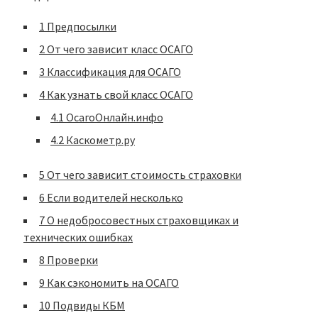
1
Предпосылки
2
От чего зависит класс ОСАГО
3
Классификация для ОСАГО
4
Как узнать свой класс ОСАГО
4.1
ОсагоОнлайн.инфо
4.2
Каскометр.ру
5
От чего зависит стоимость страховки
6
Если водителей несколько
7
О недобросовестных страховщиках и
технических ошибках
8
Проверки
9
Как сэкономить на ОСАГО
10
Подвиды КБМ