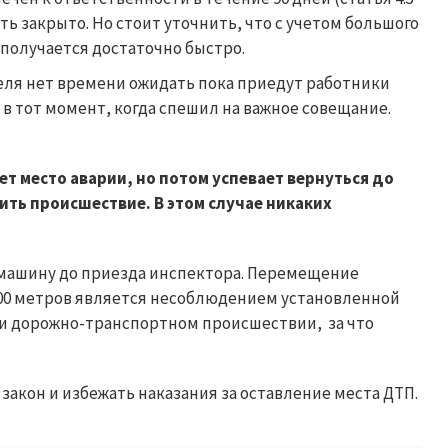
ь закрыто. Но стоит уточнить, что с учетом большого
получается достаточно быстро.
теля нет времени ожидать пока приедут работники
 в тот момент, когда спешил на важное совещание.
т место аварии, но потом успевает вернуться до
ить происшествие. В этом случае никаких
 машину до приезда инспектора. Перемещение
000 метров является несоблюдением установленной
и дорожно-транспортном происшествии, за что
акон и избежать наказания за оставление места ДТП.