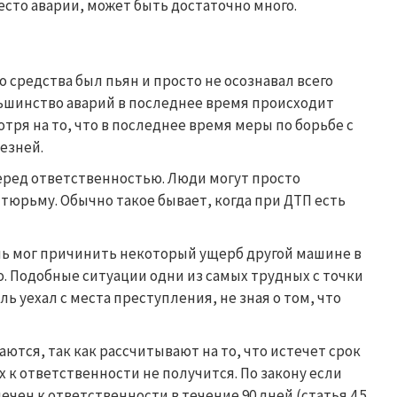
сто аварии, может быть достаточно много.
 средства был пьян и просто не осознавал всего
ьшинство аварий в последнее время происходит
тря на то, что в последнее время меры по борьбе с
езней.
еред ответственностью. Люди могут просто
в тюрьму. Обычно такое бывает, когда при ДТП есть
ь мог причинить некоторый ущерб другой машине в
о. Подобные ситуации одни из самых трудных с точки
ь уехал с места преступления, не зная о том, что
ются, так как рассчитывают на то, что истечет срок
 к ответственности не получится. По закону если
чен к ответственности в течение 90 дней (статья 4.5