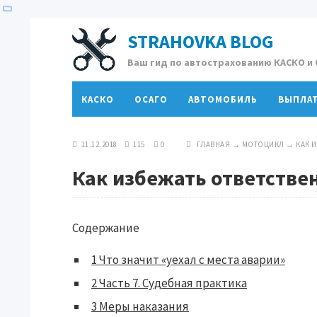
STRAHOVKA BLOG
Ваш гид по автострахованию КАСКО и
КАСКО
ОСАГО
АВТОМОБИЛЬ
ВЫПЛА
11.12.2018
115
0
ГЛАВНАЯ
→
МОТОЦИКЛ
→
КАК 
Как избежать ответствен
Содержание
1
Что значит «уехал с места аварии»
2
Часть 7. Судебная практика
3
Меры наказания