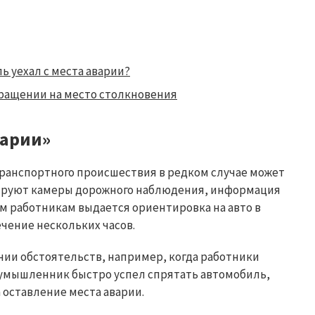
ь уехал с места аварии?
вращении на место столкновения
варии»
транспортного происшествия в редком случае может
ксируют камеры дорожного наблюдения, информация
сем работникам выдается ориентировка на авто в
ечение нескольких часов.
нии обстоятельств, например, когда работники
оумышленник быстро успел спрятать автомобиль,
 оставление места аварии.