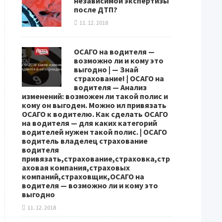
независимой экспертизы
после ДТП?
11. 12. 2018
ОСАГО на водителя —
возможно ли и кому это
выгодно | — Знай
страхование! | ОСАГО на
водителя — Анализ
изменений: возможен ли такой полис и
кому он выгоден. Можно ил привязать
ОСАГО к водителю. Как сделать ОСАГО
на водителя — для каких категорий
водителей нужен такой полис. | ОСАГО
водитель владелец страхование
водителя
привязать,страхование,страховка,стр
аховая компания,страховых
компаний,страховщик,ОСАГО на
водителя — возможно ли и кому это
выгодно
11. 12. 2018