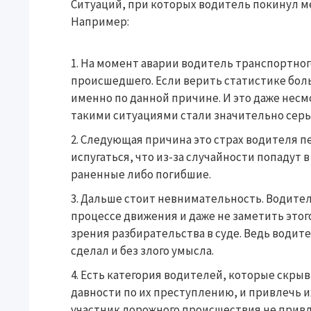
Ситуаций, при которых водитель покинул ме
Например:
На момент аварии водитель транспортного
происшедшего. Если верить статистике бол
именно по данной причине. И это даже несмо
такими ситуациями стали значительно серь
Следующая причина это страх водителя п
испугаться, что из-за случайности попадут 
раненные либо погибшие.
Дальше стоит невнимательность. Водител
процессе движения и даже не заметить этог
зрения разбирательства в суде. Ведь водител
сделал и без злого умысла.
Есть категория водителей, которые скрыва
давности по их преступлению, и привлечь их
участник дорожного происшествия не привле