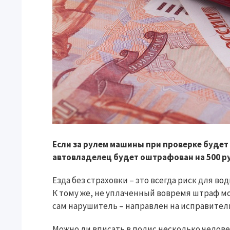
Если за рулем машины при проверке будет 
автовладелец будет оштрафован на 500 рубл
Езда без страховки – это всегда риск для 
К тому же, не уплаченный вовремя штраф мож
сам нарушитель – направлен на исправител
Можно ли вписать в полис несколько челове