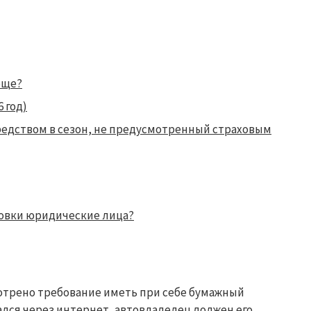
бще?
 год)
едством в сезон, не предусмотренный страховым
ховки юридические лица?
трено требование иметь при себе бумажный
ался через интернет, автовладелец должен его