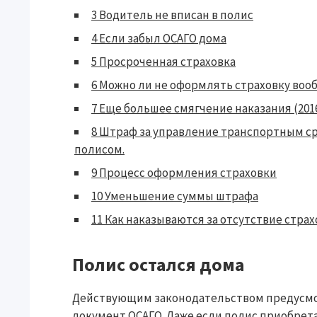
3
Водитель не вписан в полис
4
Если забыл ОСАГО дома
5
Просроченная страховка
6
Можно ли не оформлять страховку воо
7
Еще большее смягчение наказания (2016
8
Штраф за управление транспортным ср
полисом.
9
Процесс оформления страховки
10
Уменьшение суммы штрафа
11
Как наказываются за отсутствие стра
Полис остался дома
Действующим законодательством предусмо
документ ОСАГО. Даже если полис приобрет