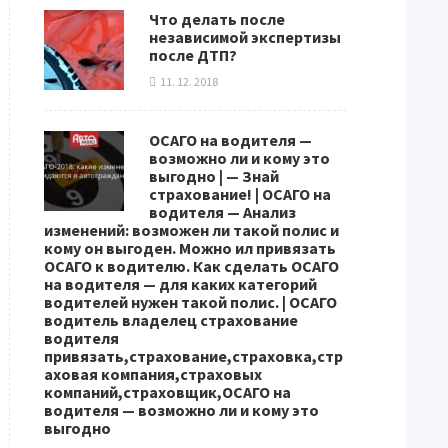
Что делать после
независимой экспертизы
после ДТП?
11. 12. 2018
ОСАГО на водителя —
возможно ли и кому это
выгодно | — Знай
страхование! | ОСАГО на
водителя — Анализ
изменений: возможен ли такой полис и
кому он выгоден. Можно ил привязать
ОСАГО к водителю. Как сделать ОСАГО
на водителя — для каких категорий
водителей нужен такой полис. | ОСАГО
водитель владелец страхование
водителя
привязать,страхование,страховка,стр
аховая компания,страховых
компаний,страховщик,ОСАГО на
водителя — возможно ли и кому это
выгодно