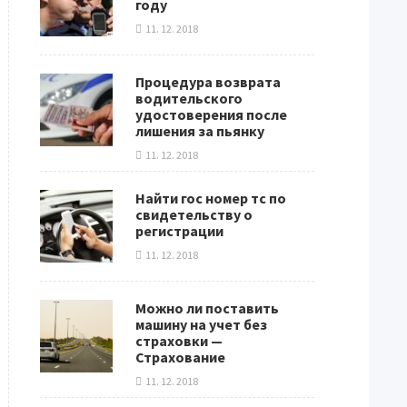
году
11. 12. 2018
Процедура возврата
водительского
удостоверения после
лишения за пьянку
11. 12. 2018
Найти гос номер тс по
свидетельству о
регистрации
11. 12. 2018
Можно ли поставить
машину на учет без
страховки —
Страхование
11. 12. 2018