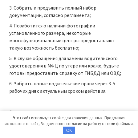
Собрать и предъявить полный набор
документации, согласно регламента;
Позаботится о наличии фотографии
установленного размера, некоторые
многофункциональные центры предоставляют
такую возможность бесплатно;
В случае обращения для замены водительского
удостоверения в МФЦ по утере или краже, будьте
готовы предоставить справку от ГИБДД или ОВД;
Забрать новые водительские права через 3-5
рабочих дня с актуальным сроком действия.
Замена водительского удостоверения в мфц
Этот сайт использует cookie для хранения данных. Продолжая
регламентирована списком документации и не
использовать сайт, Вы даете свое согласие на работу с этими файлами.
подлежит изменениям. Предоставьте в МФЦ
OK
следующие данные: