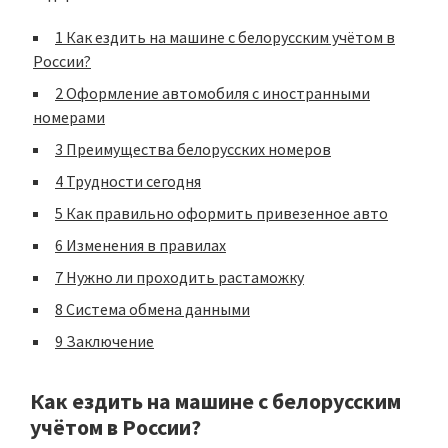
1
Как ездить на машине с белорусским учётом в
России?
2
Оформление автомобиля с иностранными
номерами
3
Преимущества белорусских номеров
4
Трудности сегодня
5
Как правильно оформить привезенное авто
6
Изменения в правилах
7
Нужно ли проходить растаможку
8
Система обмена данными
9
Заключение
Как ездить на машине с белорусским
учётом в России?