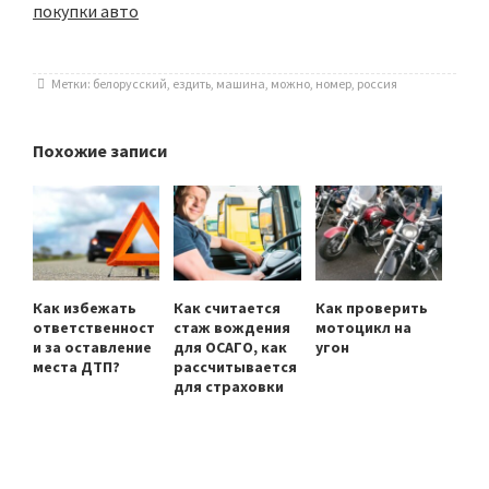
покупки авто
Метки:
белорусский
,
ездить
,
машина
,
можно
,
номер
,
россия
Похожие записи
Как избежать
Как считается
Как проверить
ответственност
стаж вождения
мотоцикл на
и за оставление
для ОСАГО, как
угон
места ДТП?
рассчитывается
для страховки